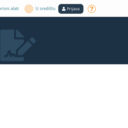
risni alati
U središtu
Prijava