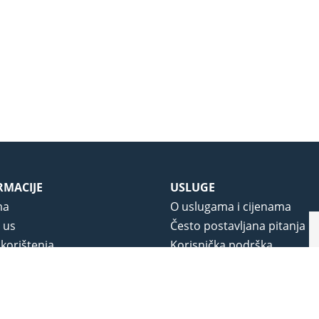
RMACIJE
USLUGE
ma
O uslugama i cijenama
 us
Često postavljana pitanja
 korištenja
Korisnička podrška
vjeti poslovanja
O novom portalu
a privatnosti
j portala