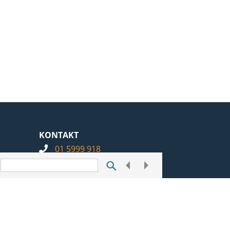
KONTAKT
01 5999 918
info@notarius.hr