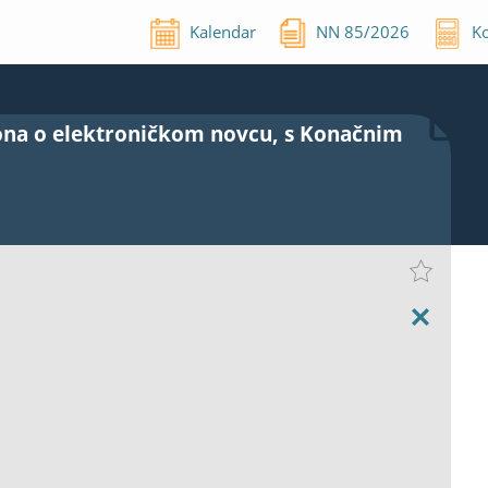
Kalendar
NN
85
/
2026
Ko
ona o elektroničkom novcu, s Konačnim