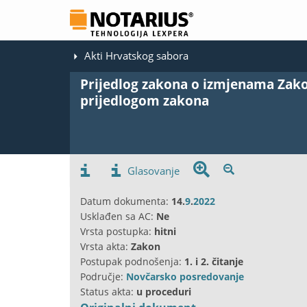
Akti Hrvatskog sabora
Prijedlog zakona o izmjenama Zak
prijedlogom zakona
Glasovanje
Datum dokumenta:
14.
9
.
2022
Usklađen sa AC:
Ne
Vrsta postupka:
hitni
Vrsta akta:
Zakon
Postupak podnošenja:
1. i 2. čitanje
Područje:
Novčarsko posredovanje
Status akta:
u proceduri