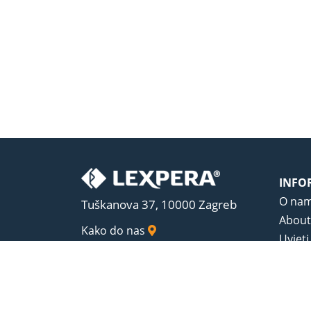
INFO
O na
Tuškanova 37, 10000 Zagreb
About
Kako do nas
Uvjeti
Opći u
Zaštit
Sadrža