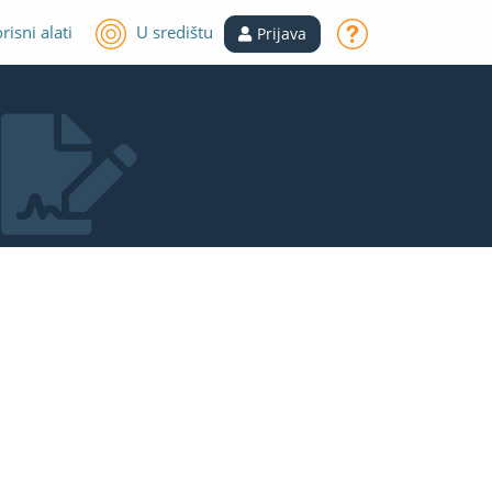
risni alati
U središtu
Prijava