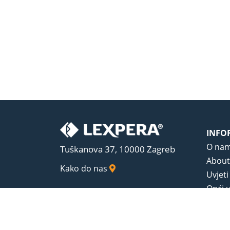
INFO
O na
Tuškanova 37, 10000 Zagreb
About
Kako do nas
Uvjeti
Opći u
Zaštit
Sadrža