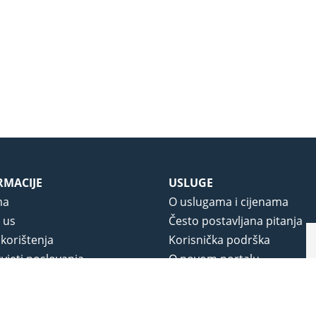
RMACIJE
USLUGE
ma
O uslugama i cijenama
 us
Često postavljana pitanja
 korištenja
Korisnička podrška
vjeti poslovanja
O novom portalu
a privatnosti
j portala