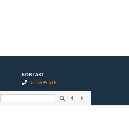
KONTAKT
01 5999 918
info@notarius.hr