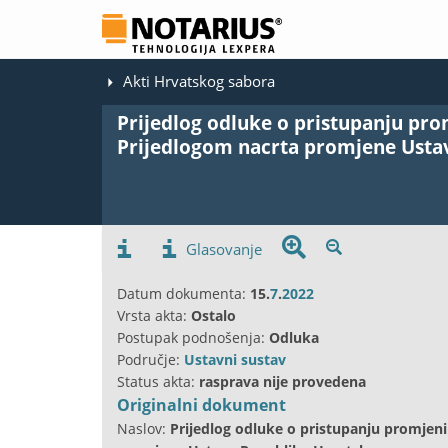
Akti Hrvatskog sabora
Prijedlog odluke o pristupanju pro
Prijedlogom nacrta promjene Usta
Glasovanje
Datum dokumenta:
15.
7
.
2022
Vrsta akta:
Ostalo
Postupak podnošenja:
Odluka
Područje:
Ustavni sustav
Status akta:
rasprava nije provedena
Originalni dokument
Naslov:
Prijedlog odluke o pristupanju promjeni