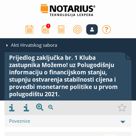
Akti Hrvatskog sabora
Prijedlog zaključka br. 1 Kluba
zastupnika Možemo! uz Polugodišnju
informaciju o financijskom stanju,
stupnju ostvarenja stabilnosti cijena i
provedbi monetarne politike u prvom
polugodištu 2021.
Poveznice