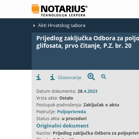
Akti Hrvatskog sabora
Prijedlog zaključka Odbora za polj
glifosata, prvo čitanje, P.Z. br. 20
Glasovanje
Datum dokumenta:
28.
4
.
2023
Vrsta akta:
Ostalo
Postupak podnošenja:
Zaključak o aktu
Područje:
Poljoprivreda
Status akta:
u proceduri
Originalni dokument
Naslov:
Prijedlog zaključka Odbora za poljoprivr