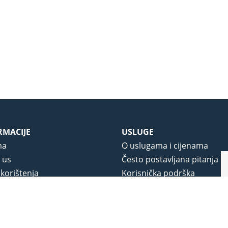
RMACIJE
USLUGE
ma
O uslugama i cijenama
 us
Često postavljana pitanja
 korištenja
Korisnička podrška
vjeti poslovanja
O novom portalu
a privatnosti
j portala