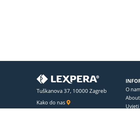
INFO
O na
Tuškanova 37, 10000 Zagreb
About
Kako do nas
Uvjeti
Opći u
Zaštit
Sadrža