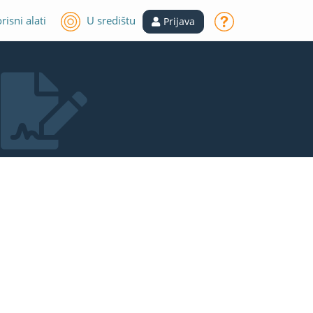
risni alati
U središtu
Prijava