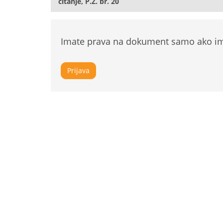
čitanje, P.Z. br. 20
Imate prava na dokument samo ako ima
Prijava