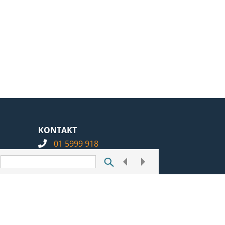
KONTAKT
01 5999 918
info@notarius.hr