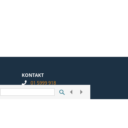
KONTAKT
01 5999 918
info@notarius.hr