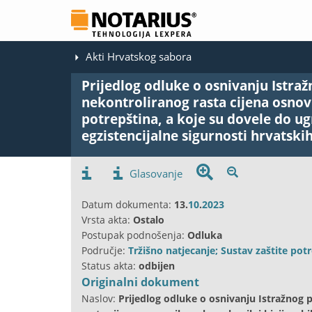
Akti Hrvatskog sabora
Prijedlog odluke o osnivanju Istra
nekontroliranog rasta cijena osnov
potrepština, a koje su dovele do ug
egzistencijalne sigurnosti hrvatski
Glasovanje
Datum dokumenta:
13.
10
.
2023
Vrsta akta:
Ostalo
Postupak podnošenja:
Odluka
Područje:
Tržišno natjecanje; Sustav zaštite pot
Status akta:
odbijen
Originalni dokument
Naslov:
Prijedlog odluke o osnivanju Istražnog 