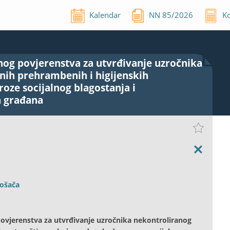
Kalendar
NN
85
/
2026
Ko
žnog povjerenstva za utvrđivanje uzročnika
nih prehrambenih i higijenskih
roze socijalnog blagostanja i
h građana
rošača
povjerenstva za utvrđivanje uzročnika nekontroliranog