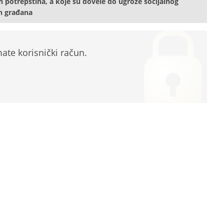
h potrepština, a koje su dovele do ugroze socijalnog
ih građana
te korisnički račun.