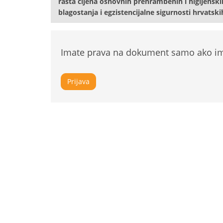
rasta cijena osnovnih prehrambenih i higijenski
blagostanja i egzistencijalne sigurnosti hrvatsk
Imate prava na dokument samo ako ima
Prijava