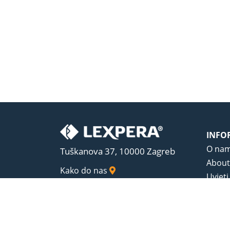
INFO
O na
Tuškanova 37, 10000 Zagreb
About
Kako do nas
Uvjeti
Opći u
Zaštit
Sadrža