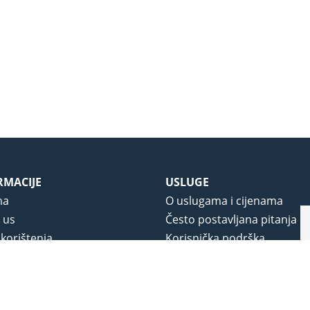
RMACIJE
USLUGE
ma
O uslugama i cijenama
 us
Često postavljana pitanja
 korištenja
Korisnička podrška
vjeti poslovanja
O novom portalu
a privatnosti
j portala