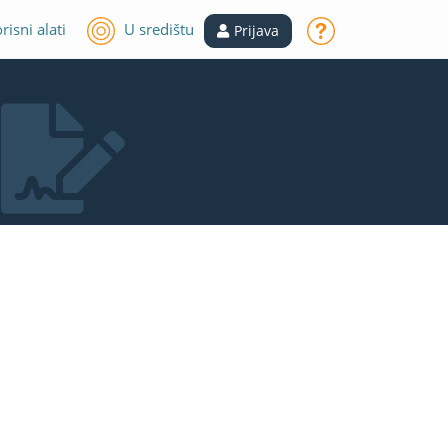
risni alati
U središtu
Prijava