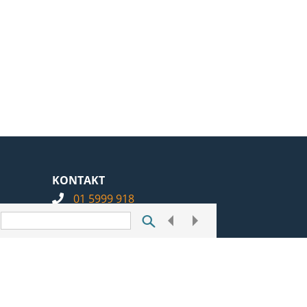
KONTAKT
01 5999 918
info@notarius.hr