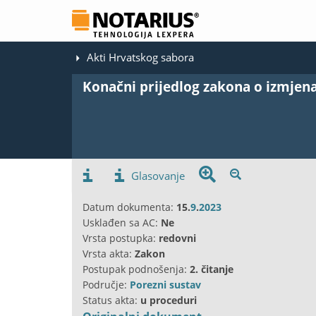
Akti Hrvatskog sabora
Konačni prijedlog zakona o izmje
Glasovanje
Datum dokumenta:
15.
9
.
2023
Usklađen sa AC:
Ne
Vrsta postupka:
redovni
Vrsta akta:
Zakon
Postupak podnošenja:
2. čitanje
Područje:
Porezni sustav
Status akta:
u proceduri