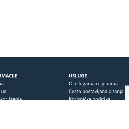
RMACIJE
USLUGE
ma
O uslugama i cijenama
 us
Često postavljana pitanja
 korištenja
Korisnička podrška
vjeti poslovanja
O novom portalu
a privatnosti
j portala