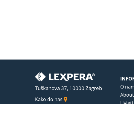
INFO
O na
Tuškanova 37, 10000 Zagreb
About
Kako do nas
Uvjeti
Opći u
Zaštit
Sadrža