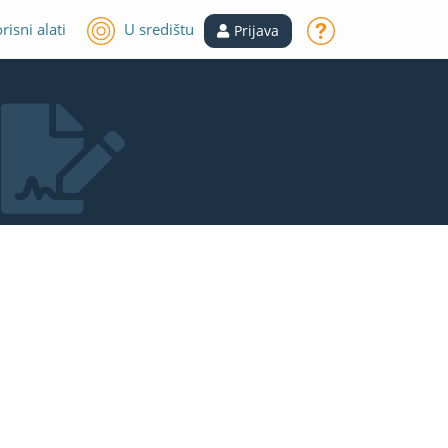
risni alati
U središtu
Prijava