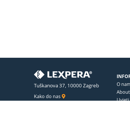
INFO
O na
Tuškanova 37, 10000 Zagreb
About
Kako do nas
Uvjeti
Opći u
Zaštit
Sadrža