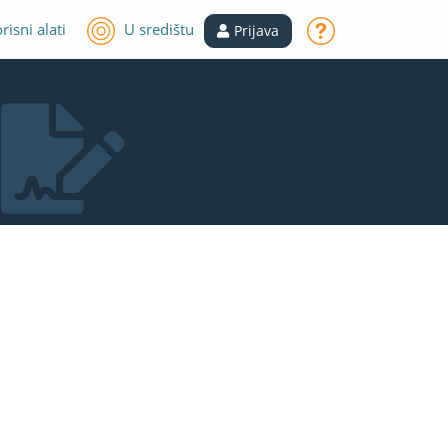
risni alati
U središtu
Prijava