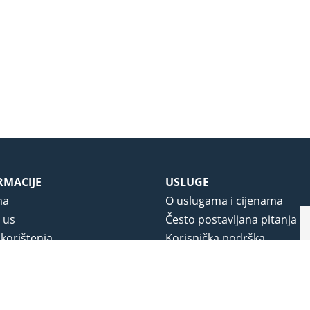
RMACIJE
USLUGE
ma
O uslugama i cijenama
 us
Često postavljana pitanja
 korištenja
Korisnička podrška
vjeti poslovanja
O novom portalu
a privatnosti
j portala