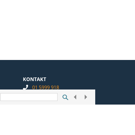
KONTAKT
01 5999 918
info@notarius.hr