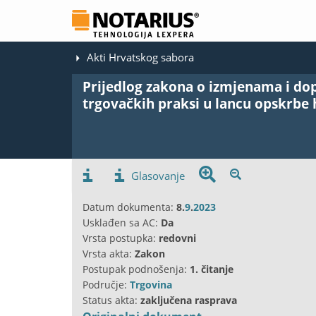
Akti Hrvatskog sabora
Prijedlog zakona o izmjenama i d
trgovačkih praksi u lancu opskrbe
Glasovanje
Datum dokumenta:
8.
9
.
2023
Usklađen sa AC:
Da
Vrsta postupka:
redovni
Vrsta akta:
Zakon
Postupak podnošenja:
1. čitanje
Područje:
Trgovina
Status akta:
zaključena rasprava