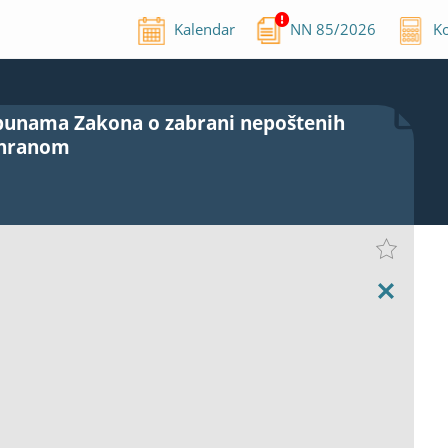
Kalendar
NN
85
/
2026
Ko
opunama Zakona o zabrani nepoštenih
 hranom