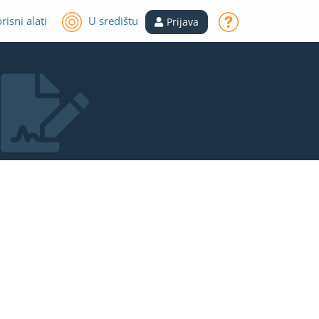
risni alati
U središtu
Prijava