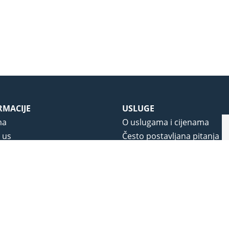
RMACIJE
USLUGE
ma
O uslugama i cijenama
 us
Često postavljana pitanja
 korištenja
Korisnička podrška
vjeti poslovanja
O novom portalu
a privatnosti
j portala
na.