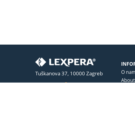
INFO
O na
Tuškanova 37, 10000 Zagreb
About
Kako do nas
Uvjeti
Opći u
Zaštit
Sadrža
© 1989-2026 LEXPERA d.o.o. Sva prava zadrža