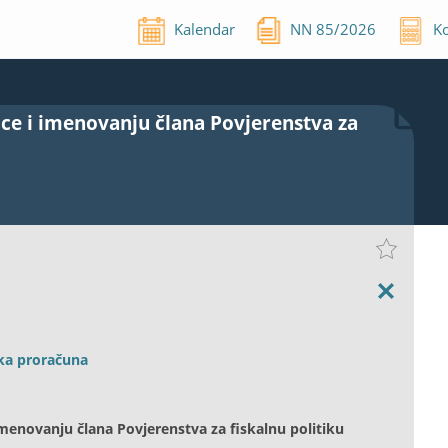
Kalendar
NN
85
/
2026
Ko
ice i imenovanju člana Povjerenstva za
ika proračuna
 imenovanju člana Povjerenstva za fiskalnu politiku