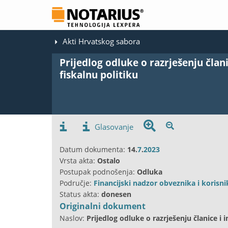
Akti Hrvatskog sabora
Prijedlog odluke o razrješenju član
fiskalnu politiku
Glasovanje
Datum dokumenta:
14.
7
.
2023
Vrsta akta:
Ostalo
Postupak podnošenja:
Odluka
Područje:
Financijski nadzor obveznika i korisn
Status akta:
donesen
Originalni dokument
Naslov:
Prijedlog odluke o razrješenju članice i