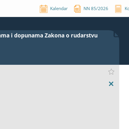
Kalendar
NN
85
/
2026
Ko
nama i dopunama Zakona o rudarstvu