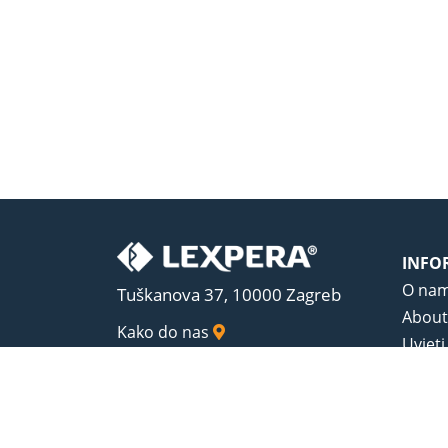
INFO
O na
Tuškanova 37, 10000 Zagreb
About
Kako do nas
Uvjeti
Opći u
Zaštit
Sadrža