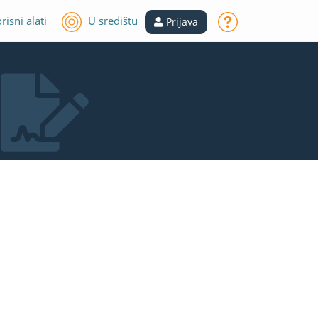
risni alati
U središtu
Prijava