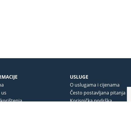
RMACIJE
USLUGE
ma
O uslugama i cijenama
 us
Često postavljana pitanja
 korištenja
Korisnička podrška
vjeti poslovanja
O novom portalu
a privatnosti
j portala