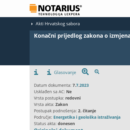
Akti Hrvatskog sabora
Konačni prijedlog zakona o izmje
Glasovanje
Datum dokumenta:
7.
7
.
2023
Usklađen sa AC:
Ne
Vrsta postupka:
redovni
Vrsta akta:
Zakon
Postupak podnošenja:
2. čitanje
Područje:
Energetika i geološka istraživanja
Status akta:
donesen