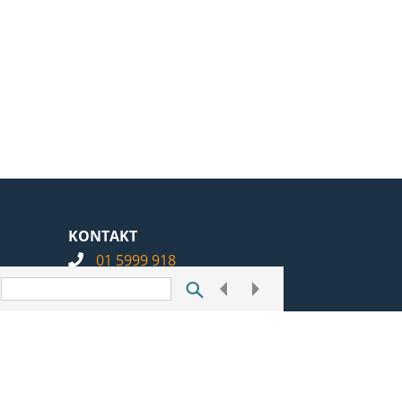
KONTAKT
01 5999 918
info@notarius.hr