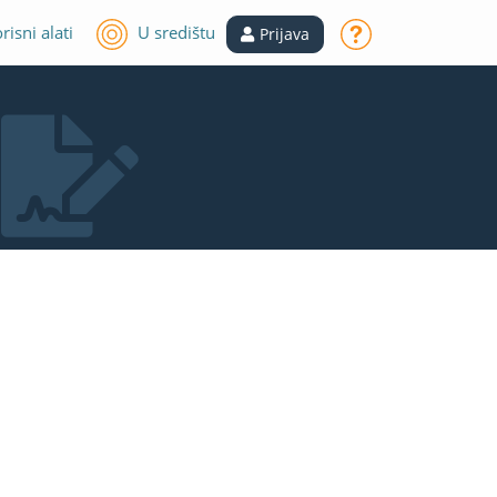
risni alati
U središtu
Prijava