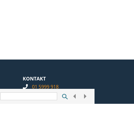
KONTAKT
01 5999 918
info@notarius.hr