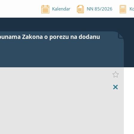
Kalendar
NN
85
/
2026
Ko
opunama Zakona o porezu na dodanu