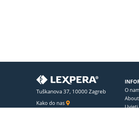
INFO
O na
Tuškanova 37, 10000 Zagreb
About
Kako do nas
Uvjeti
Opći u
Zaštit
Sadrža