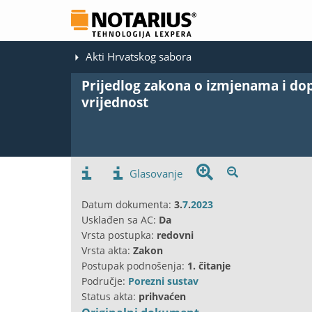
Akti Hrvatskog sabora
Prijedlog zakona o izmjenama i d
vrijednost
Glasovanje
Datum dokumenta:
3.
7
.
2023
Usklađen sa AC:
Da
Vrsta postupka:
redovni
Vrsta akta:
Zakon
Postupak podnošenja:
1. čitanje
Područje:
Porezni sustav
Status akta:
prihvaćen