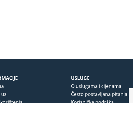
RMACIJE
USLUGE
ma
O uslugama i cijenama
 us
Često postavljana pitanja
 korištenja
Korisnička podrška
vjeti poslovanja
O novom portalu
a privatnosti
j portala