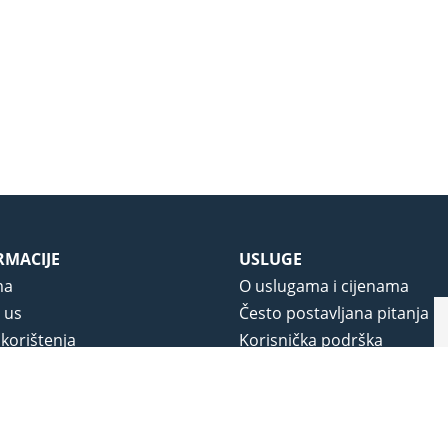
RMACIJE
USLUGE
ma
O uslugama i cijenama
 us
Često postavljana pitanja
 korištenja
Korisnička podrška
vjeti poslovanja
O novom portalu
a privatnosti
j portala