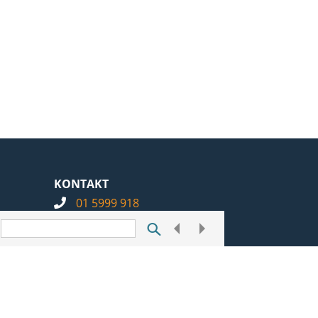
KONTAKT
01 5999 918
info@notarius.hr