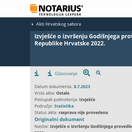
Akti Hrvatskog sabora
Izvješće o izvršenju Godišnjega pro
Republike Hrvatske 2022.
Glasovanje
Datum dokumenta:
3.
7
.
2023
Vrsta akta:
Ostalo
Postupak podnošenja:
Izvješće
Područje:
Statistika
Status akta:
rasprava nije provedena
Originalni dokument
Naslov:
Izvješće o izvršenju Godišnjega provedb