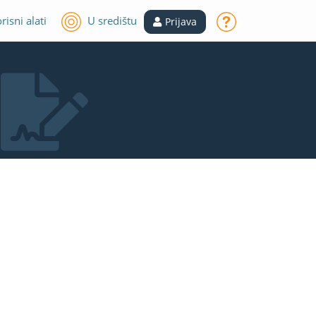
risni alati
U središtu
Prijava