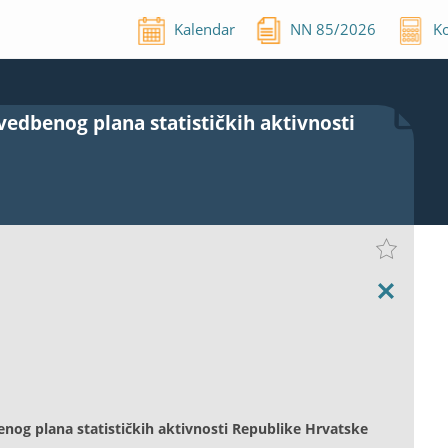
Kalendar
NN
85
/
2026
Ko
vedbenog plana statističkih aktivnosti
enog plana statističkih aktivnosti Republike Hrvatske