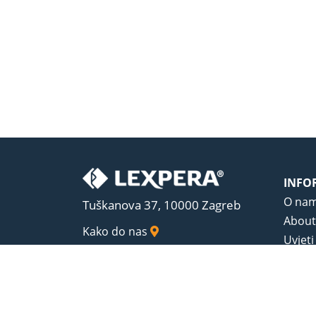
INFO
O na
Tuškanova 37, 10000 Zagreb
About
Kako do nas
Uvjeti
Opći u
Zaštit
Sadrža