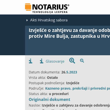
Akti Hrvatskog sabora
Izvješće o zahtjevu za davanje od
protiv Mire Bulja, zastupnika u H
Glasovanje
Datum dokumenta:
26.
5
.
2023
Vrsta akta:
Ostalo
Postupak podnošenja:
Izvješće
Područje:
Kazneno pravo, prekršaji i privredni pr
Status akta:
u proceduri
Originalni dokument
Naslov:
Izvješće o zahtjevu za davanje odobrenj