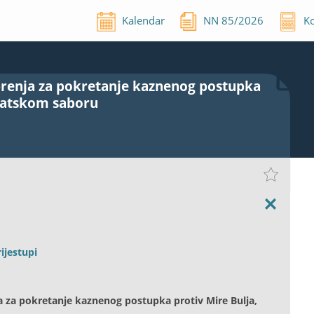
Kalendar
NN
85
/
2026
Ko
obrenja za pokretanje kaznenog postupka
rvatskom saboru
ijestupi
a za pokretanje kaznenog postupka protiv Mire Bulja,