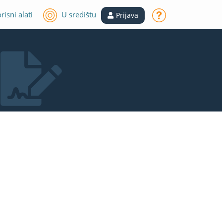
risni alati
U središtu
Prijava