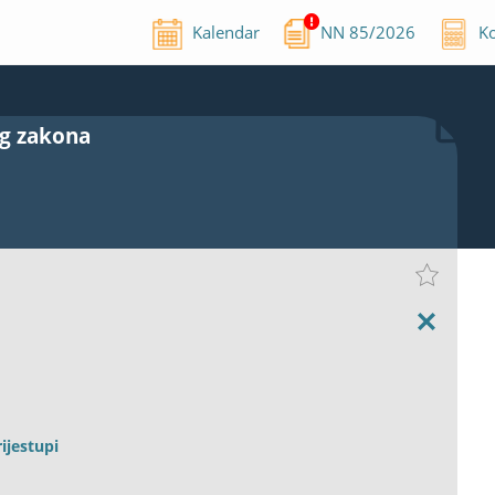
Kalendar
NN
85
/
2026
Ko
og zakona
ijestupi