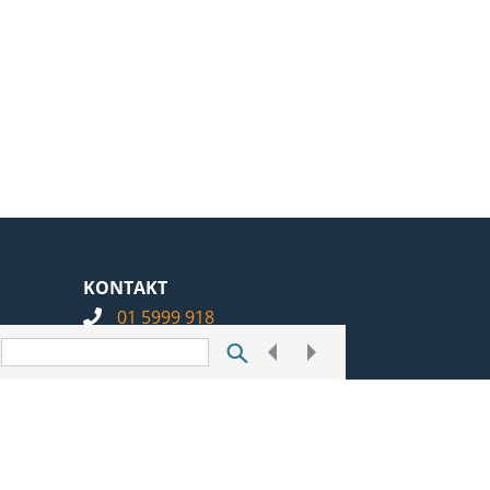
KONTAKT
01 5999 918
info@notarius.hr