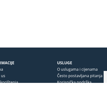
RMACIJE
USLUGE
ma
O uslugama i cijenama
 us
Često postavljana pitanja
 korištenja
Korisnička podrška
vjeti poslovanja
O novom portalu
a privatnosti
j portala