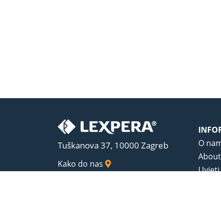
INFO
O na
Tuškanova 37, 10000 Zagreb
About
Kako do nas
Uvjeti
Opći u
Zaštit
Sadrža