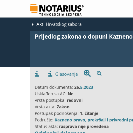
Akti Hrvatskog sabora
Prijedlog zakona o dopuni Kaznen
Glasovanje
Datum dokumenta:
26.
5
.
2023
Usklađen sa AC:
Ne
Vrsta postupka:
redovni
Vrsta akta:
Zakon
Postupak podnošenja:
1. čitanje
Područje:
Kazneno pravo, prekršaji i privredni pr
Status akta:
rasprava nije provedena