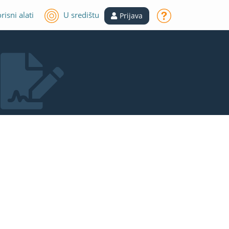
risni alati
U središtu
Prijava