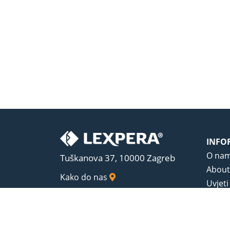
INFO
O na
Tuškanova 37, 10000 Zagreb
About
Kako do nas
Uvjeti
Opći u
Zaštit
Sadrža