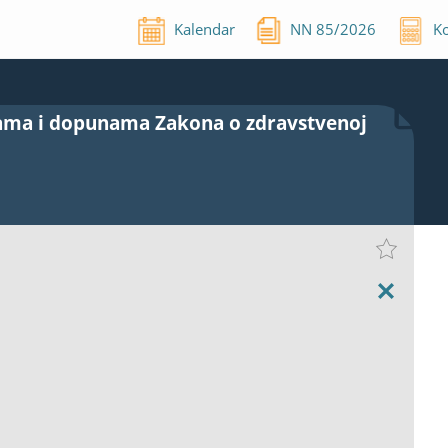
Kalendar
NN
85
/
2026
Ko
nama i dopunama Zakona o zdravstvenoj