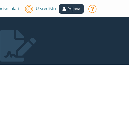
risni alati
U središtu
Prijava