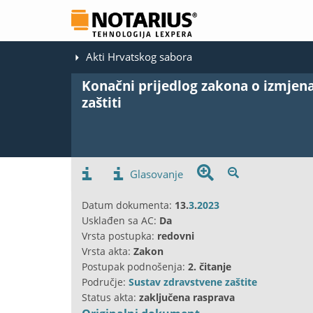
Akti Hrvatskog sabora
Konačni prijedlog zakona o izmje
zaštiti
Glasovanje
Datum dokumenta:
13.
3
.
2023
Usklađen sa AC:
Da
Vrsta postupka:
redovni
Vrsta akta:
Zakon
Postupak podnošenja:
2. čitanje
Područje:
Sustav zdravstvene zaštite
Status akta:
zaključena rasprava