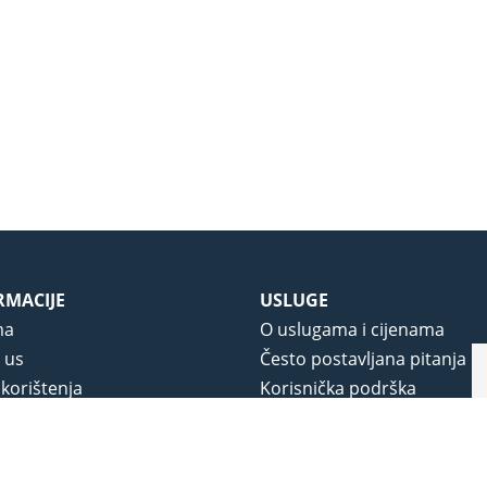
RMACIJE
USLUGE
ma
O uslugama i cijenama
 us
Često postavljana pitanja
 korištenja
Korisnička podrška
vjeti poslovanja
O novom portalu
a privatnosti
j portala