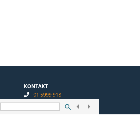
KONTAKT
01 5999 918
info@notarius.hr