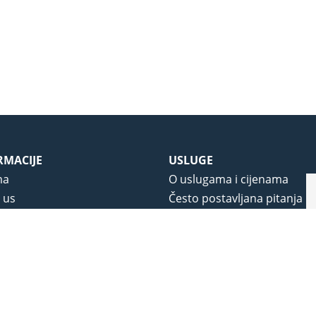
RMACIJE
USLUGE
ma
O uslugama i cijenama
 us
Često postavljana pitanja
 korištenja
Korisnička podrška
vjeti poslovanja
O novom portalu
a privatnosti
j portala