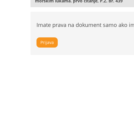
morskim lukama. prvo čitanje, P.Z. br. 439
Imate prava na dokument samo ako ima
Prijava