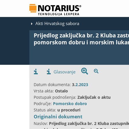
Akti Hrvatskog sabora
Prijedlog zaključka br. 2 Kluba zas
pomorskom dobru i morskim lukama.
Glasovanje
Datum dokumenta:
3.
2
.
2023
Vrsta akta:
Ostalo
Postupak podnošenja:
Zaključak o aktu
Područje:
Pomorsko dobro
Status akta:
u proceduri
Originalni dokument
Naslov:
Prijedlog zaključka br. 2 Kluba zastup