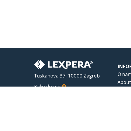
INFO
O na
Tuškanova 37, 10000 Zagreb
About
Kako do nas
Uvjeti
Opći u
Zaštit
Sadrža