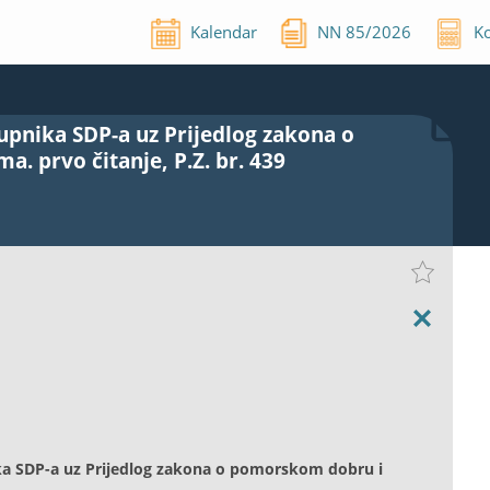
Kalendar
NN
85
/
2026
Ko
tupnika SDP-a uz Prijedlog zakona o
 prvo čitanje, P.Z. br. 439
nika SDP-a uz Prijedlog zakona o pomorskom dobru i