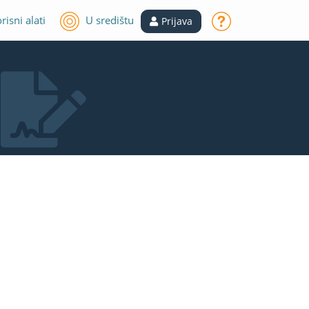
risni alati
U središtu
Prijava