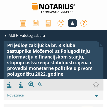
Akti Hrvatskog sabora
Prijedlog zaključka br. 3 Kluba
zastupnika Možemo! uz Polugodišnju
informaciju o financijskom stanju,
stupnju ostvarenja stabilnosti cijena i
provedbi monetarne politike u prvom
polugodištu 2022. godine
Poveznice