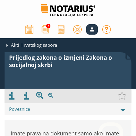
Akti Hrvatskog sabora
Prijedlog zakona o izmjeni Zakona o
socijalnoj skrbi
Poveznice
Imate prava na dokument samo ako imate