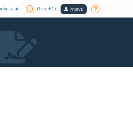
risni alati
U središtu
Prijava