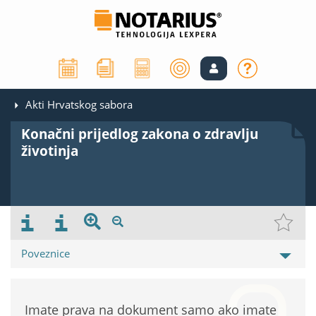
Akti Hrvatskog sabora
Konačni prijedlog zakona o zdravlju
životinja
Poveznice
Imate prava na dokument samo ako imate