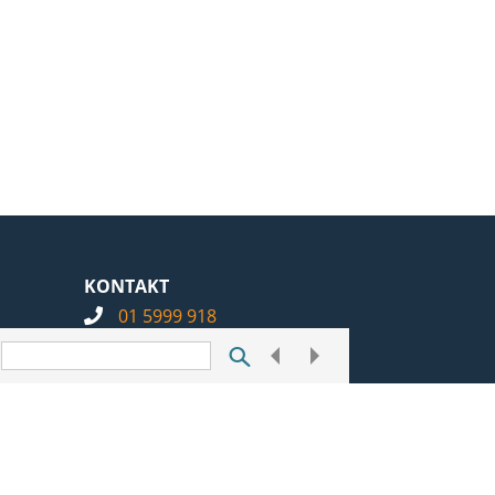
KONTAKT
01 5999 918
info@notarius.hr