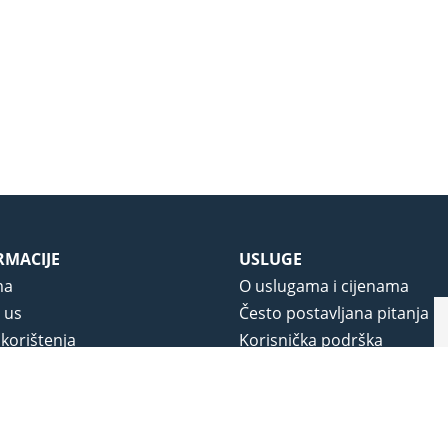
RMACIJE
USLUGE
ma
O uslugama i cijenama
 us
Često postavljana pitanja
 korištenja
Korisnička podrška
vjeti poslovanja
O novom portalu
a privatnosti
j portala