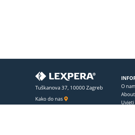
INFO
O na
Tuškanova 37, 10000 Zagreb
About
Kako do nas
Uvjeti
Opći u
Zaštit
Sadrža