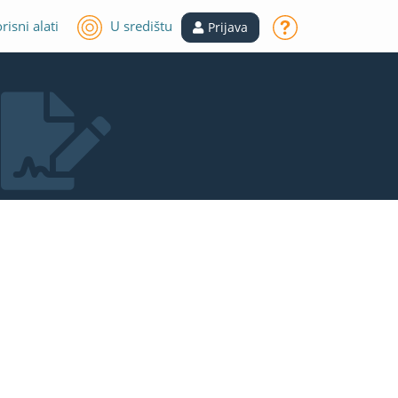
risni alati
U središtu
Prijava