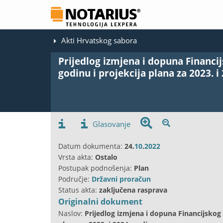
Akti Hrvatskog sabora
Prijedlog izmjena i dopuna Financij
godinu i projekcija plana za 2023. i
Glasovanje
Datum dokumenta:
24.
10
.
2022
Vrsta akta:
Ostalo
Postupak podnošenja:
Plan
Područje:
Državni proračun
Status akta:
zaključena rasprava
Originalni dokument
Naslov:
Prijedlog izmjena i dopuna Financijskog 