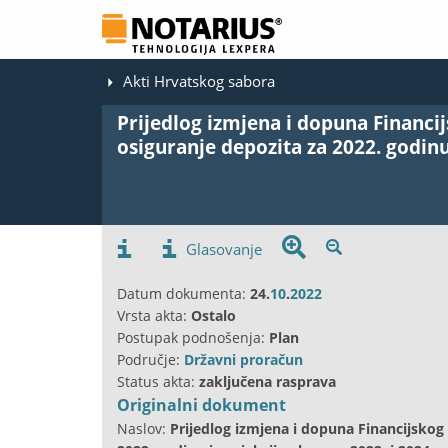
Akti Hrvatskog sabora
Prijedlog izmjena i dopuna Financi
osiguranje depozita za 2022. godinu 
Glasovanje
Datum dokumenta:
24.
10
.
2022
Vrsta akta:
Ostalo
Postupak podnošenja:
Plan
Područje:
Državni proračun
Status akta:
zaključena rasprava
Originalni dokument
Naslov:
Prijedlog izmjena i dopuna Financijskog