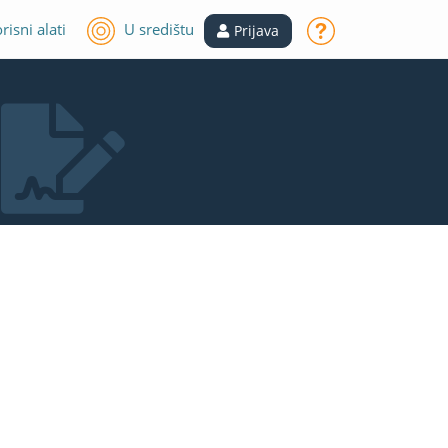
risni alati
U središtu
Prijava