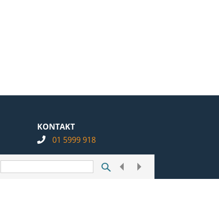
KONTAKT
01 5999 918
info@notarius.hr