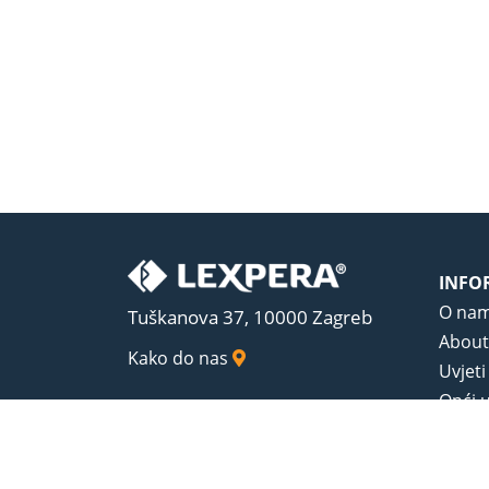
INFO
O na
Tuškanova 37, 10000 Zagreb
About
Kako do nas
Uvjeti
Opći u
Zaštit
Sadrža