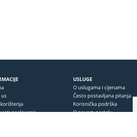
RMACIJE
USLUGE
ma
O uslugama i cijenama
 us
Često postavljana pitanja
 korištenja
Korisnička podrška
vjeti poslovanja
O novom portalu
a privatnosti
j portala