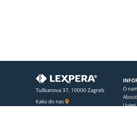
INFO
O na
Tuškanova 37, 10000 Zagreb
About
Kako do nas
Uvjeti
Opći u
Zaštit
Sadrža