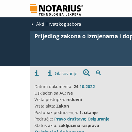
Akti Hrvatskog sabora
Prijedlog zakona o izmjenama i d
Glasovanje
Datum dokumenta:
24.
10
.
2022
Usklađen sa AC:
Ne
Vrsta postupka:
redovni
Vrsta akta:
Zakon
Postupak podnošenja:
1. čitanje
Područje:
Pravo društava; Osiguranje
Status akta:
zaključena rasprava