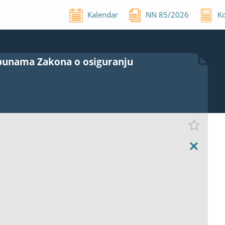
Kalendar
NN
85
/
2026
Ko
opunama Zakona o osiguranju