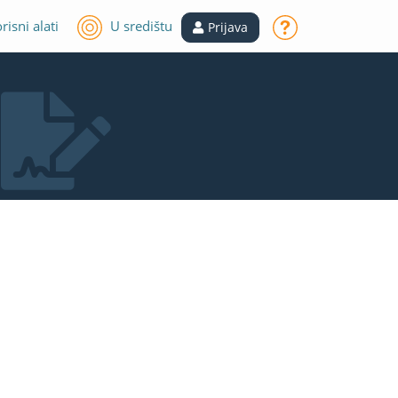
risni alati
U središtu
Prijava