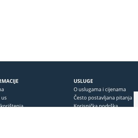
RMACIJE
USLUGE
ma
O uslugama i cijenama
 us
Često postavljana pitanja
 korištenja
Korisnička podrška
vjeti poslovanja
O novom portalu
a privatnosti
j portala