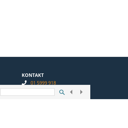
KONTAKT
01 5999 918
info@notarius.hr