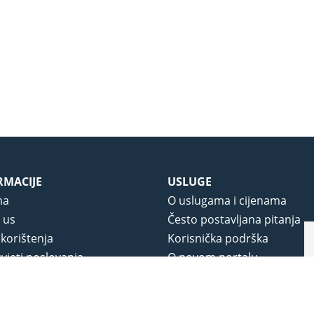
RMACIJE
USLUGE
ma
O uslugama i cijenama
 us
Često postavljana pitanja
 korištenja
Korisnička podrška
vjeti poslovanja
O novom portalu
a privatnosti
j portala