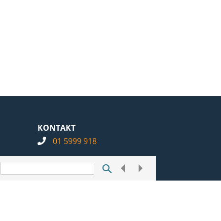
KONTAKT
01 5999 918
info@notarius.hr