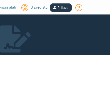
risni alati
U središtu
Prijava