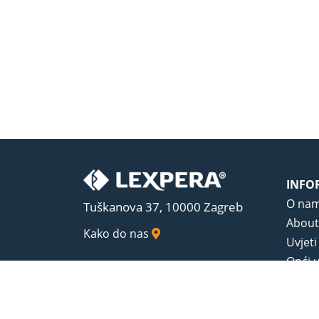
INFO
O na
Tuškanova 37, 10000 Zagreb
About
Kako do nas
Uvjeti
Opći u
Zaštit
Sadrža