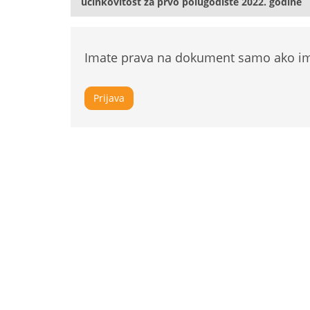
učinkovitost za prvo polugodište 2022. godine
Imate prava na dokument samo ako ima
Prijava