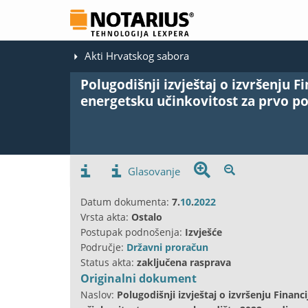
Akti Hrvatskog sabora
Polugodišnji izvještaj o izvršenju F
energetsku učinkovitost za prvo po
Glasovanje
Datum dokumenta:
7.
10
.
2022
Vrsta akta:
Ostalo
Postupak podnošenja:
Izvješće
Područje:
Državni proračun
Status akta:
zaključena rasprava
Originalni dokument
Naslov:
Polugodišnji izvještaj o izvršenju Financ