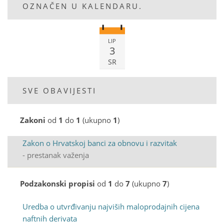
OZNAČEN U KALENDARU.
LIP
3
SR
SVE OBAVIJESTI
Zakoni
od
1
do
1
(ukupno
1
)
Zakon o Hrvatskoj banci za obnovu i razvitak
- prestanak važenja
Podzakonski propisi
od
1
do
7
(ukupno
7
)
Uredba o utvrđivanju najviših maloprodajnih cijena
naftnih derivata