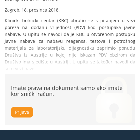
Zagreb, 18. prosinca 2018.
Klinički bolnički centar (KBC) obratio se s pitanjem u vezi 
poreza na dodanu vrijednost (PDV) kod postupaka javne 
nabave. U upitu se navodi da je KBC u otvorenom postupku 
javne nabave za nabavu reagensa, testova i potrošnog 
materijala za laboratorijsku dijagnostiku zaprimio ponudu 
Društva iz Austrije u kojoj nije iskazan PDV obzirom da 
Društvo ima sjedište u Austriji. U upitu se također navodi da 
su u vezi nave
Imate prava na dokument samo ako imate
korisnički račun.
Prijava