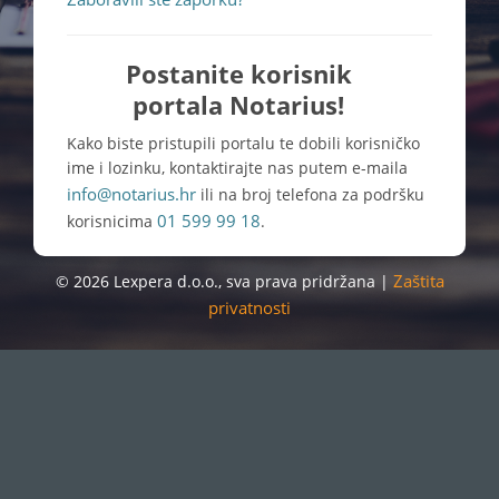
Postanite korisnik
portala Notarius!
Kako biste pristupili portalu te dobili korisničko
ime i lozinku, kontaktirajte nas putem e-maila
info@notarius.hr
ili na broj telefona za podršku
01 599 99 18
korisnicima
.
Zaštita
© 2026 Lexpera d.o.o., sva prava pridržana |
privatnosti