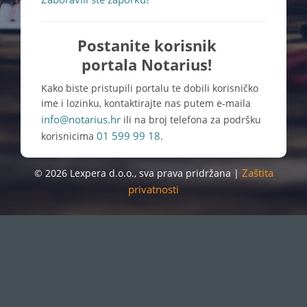
Postanite korisnik
portala Notarius!
Kako biste pristupili portalu te dobili korisničko
ime i lozinku, kontaktirajte nas putem e-maila
info@notarius.hr
ili na broj telefona za podršku
01 599 99 18
korisnicima
.
Zaštita
© 2026 Lexpera d.o.o., sva prava pridržana |
privatnosti