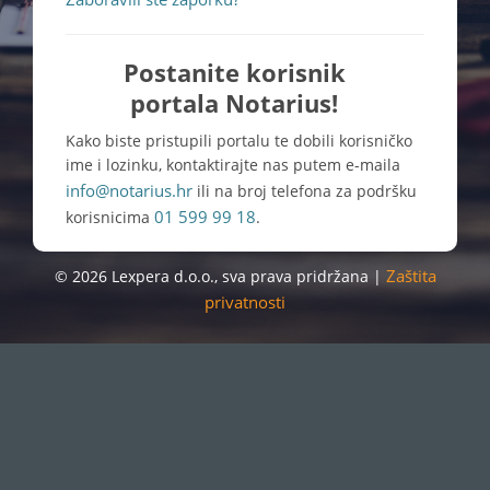
Postanite korisnik
portala Notarius!
Kako biste pristupili portalu te dobili korisničko
ime i lozinku, kontaktirajte nas putem e-maila
info@notarius.hr
ili na broj telefona za podršku
01 599 99 18
korisnicima
.
Zaštita
© 2026 Lexpera d.o.o., sva prava pridržana |
privatnosti