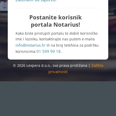
Postanite korisnik
portala Notarius!
Kako biste pristupili portalu te dobili korisničko
ime i lozinku, kontaktirajte nas putem e-maila
info@notarius.hr
ili na broj telefona za podršku
01 599 99 18
korisnicima
.
Zaštita
© 2026 Lexpera d.o.o., sva prava pridržana |
privatnosti