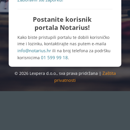
Postanite korisnik
portala Notarius!
Kako biste pristupili portalu te dobili korisničko
ime i lozinku, kontaktirajte nas putem e-maila
info@notarius.hr
ili na broj telefona za podršku
01 599 99 18
korisnicima
.
Zaštita
© 2026 Lexpera d.o.o., sva prava pridržana |
privatnosti