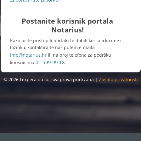
Postanite korisnik portala
Notarius!
Kako biste pristupili portalu te dobili korisničko ime i
lozinku, kontaktirajte nas putem e-maila
info@notarius.hr
ili na broj telefona za podršku
01 599 99 18
korisnicima
.
Zaštita privatnosti
© 2026 Lexpera d.o.o., sva prava pridržana |