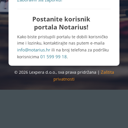
Postanite korisnik
portala Notarius!
Kako biste pristupili portalu te dobili korisničko
ime i lozinku, kontaktirajte nas putem e-maila
info@notarius.hr
ili na broj telefona za podršku
01 599 99 18
korisnicima
.
Zaštita
© 2026 Lexpera d.o.o., sva prava pridržana |
privatnosti