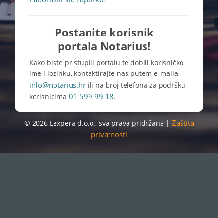
Postanite korisnik
portala Notarius!
Kako biste pristupili portalu te dobili korisničko
ime i lozinku, kontaktirajte nas putem e-maila
info@notarius.hr
ili na broj telefona za podršku
01 599 99 18
korisnicima
.
Zaštita
© 2026 Lexpera d.o.o., sva prava pridržana |
privatnosti