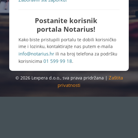
Postanite korisnik
portala Notarius!
Kako biste pristupili portalu te dobili korisničko
ime i lozinku, kontaktirajte nas putem e-maila
info@notarius.hr
ili na broj telefona za podršku
01 599 99 18
korisnicima
.
Zaštita
© 2026 Lexpera d.o.o., sva prava pridržana |
privatnosti