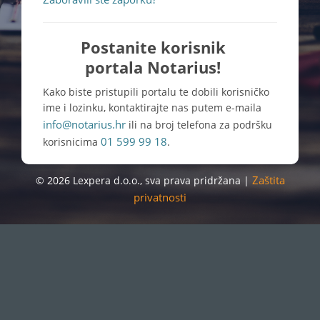
Postanite korisnik
portala Notarius!
Kako biste pristupili portalu te dobili korisničko
ime i lozinku, kontaktirajte nas putem e-maila
info@notarius.hr
ili na broj telefona za podršku
01 599 99 18
korisnicima
.
Zaštita
© 2026 Lexpera d.o.o., sva prava pridržana |
privatnosti