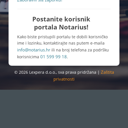
Postanite korisnik
portala Notarius!
Kako biste pristupili portalu te dobili korisničko
ime i lozinku, kontaktirajte nas putem e-maila
info@notarius.hr
ili na broj telefona za podršku
01 599 99 18
korisnicima
.
Zaštita
© 2026 Lexpera d.o.o., sva prava pridržana |
privatnosti