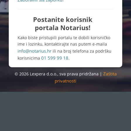
Postanite korisnik
portala Notarius!
Kako biste pristupili portalu te dobili korisničko
ime i lozinku, kontaktirajte nas putem e-maila
info@notarius.hr
ili na broj telefona za podršku
01 599 99 18
korisnicima
.
Zaštita
© 2026 Lexpera d.o.o., sva prava pridržana |
privatnosti