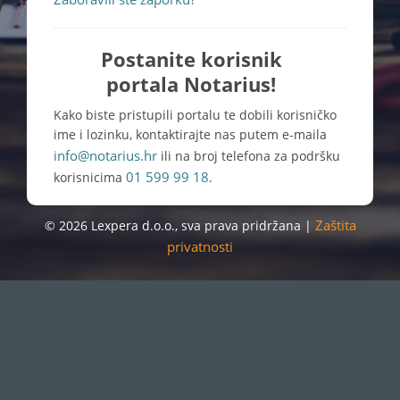
Postanite korisnik
portala Notarius!
Kako biste pristupili portalu te dobili korisničko
ime i lozinku, kontaktirajte nas putem e-maila
info@notarius.hr
ili na broj telefona za podršku
01 599 99 18
korisnicima
.
Zaštita
© 2026 Lexpera d.o.o., sva prava pridržana |
privatnosti