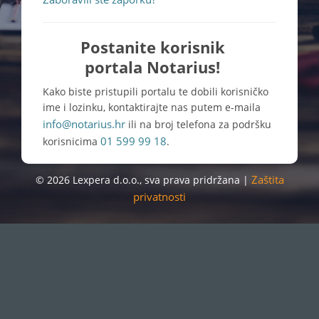
Postanite korisnik
portala Notarius!
Kako biste pristupili portalu te dobili korisničko
ime i lozinku, kontaktirajte nas putem e-maila
info@notarius.hr
ili na broj telefona za podršku
01 599 99 18
korisnicima
.
Zaštita
© 2026 Lexpera d.o.o., sva prava pridržana |
privatnosti