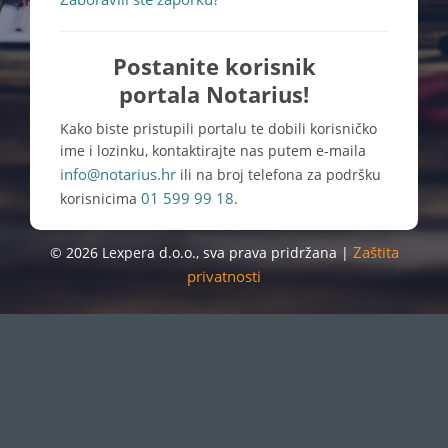
Postanite korisnik
portala Notarius!
Kako biste pristupili portalu te dobili korisničko
ime i lozinku, kontaktirajte nas putem e-maila
info@notarius.hr
ili na broj telefona za podršku
01 599 99 18
korisnicima
.
Zaštita
© 2026 Lexpera d.o.o., sva prava pridržana |
privatnosti