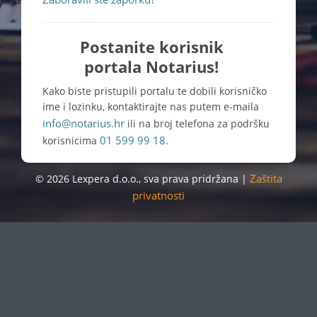
Postanite korisnik
portala Notarius!
Kako biste pristupili portalu te dobili korisničko
ime i lozinku, kontaktirajte nas putem e-maila
info@notarius.hr
ili na broj telefona za podršku
01 599 99 18
korisnicima
.
Zaštita
© 2026 Lexpera d.o.o., sva prava pridržana |
privatnosti