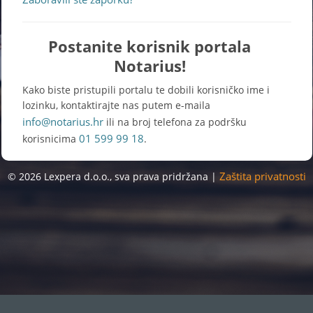
Postanite korisnik portala
Notarius!
Kako biste pristupili portalu te dobili korisničko ime i
lozinku, kontaktirajte nas putem e-maila
info@notarius.hr
ili na broj telefona za podršku
01 599 99 18
korisnicima
.
Zaštita privatnosti
© 2026 Lexpera d.o.o., sva prava pridržana |