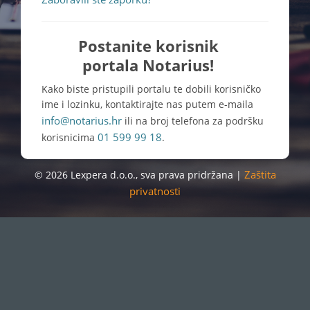
Postanite korisnik
portala Notarius!
Kako biste pristupili portalu te dobili korisničko
ime i lozinku, kontaktirajte nas putem e-maila
info@notarius.hr
ili na broj telefona za podršku
01 599 99 18
korisnicima
.
Zaštita
© 2026 Lexpera d.o.o., sva prava pridržana |
privatnosti