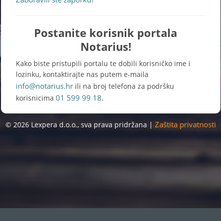
Postanite korisnik portala
Notarius!
Kako biste pristupili portalu te dobili korisničko ime i
lozinku, kontaktirajte nas putem e-maila
info@notarius.hr
ili na broj telefona za podršku
01 599 99 18
korisnicima
.
Zaštita privatnosti
© 2026 Lexpera d.o.o., sva prava pridržana |