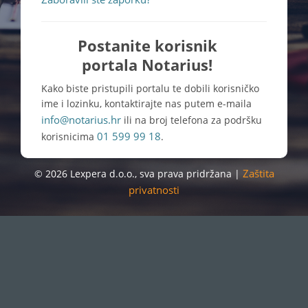
Postanite korisnik
portala Notarius!
Kako biste pristupili portalu te dobili korisničko
ime i lozinku, kontaktirajte nas putem e-maila
info@notarius.hr
ili na broj telefona za podršku
01 599 99 18
korisnicima
.
Zaštita
© 2026 Lexpera d.o.o., sva prava pridržana |
privatnosti