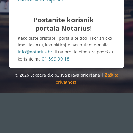
Postanite korisnik
portala Notarius!
Kako biste pristupili portalu te dobili korisničko
ime i lozinku, kontaktirajte nas putem e-maila
info@notarius.hr
ili na broj telefona za podršku
01 599 99 18
korisnicima
.
Zaštita
© 2026 Lexpera d.o.o., sva prava pridržana |
privatnosti