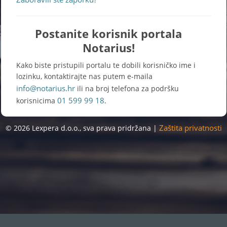
Postanite korisnik portala
Notarius!
Kako biste pristupili portalu te dobili korisničko ime i
lozinku, kontaktirajte nas putem e-maila
info@notarius.hr
ili na broj telefona za podršku
01 599 99 18
korisnicima
.
Zaštita privatnosti
© 2026 Lexpera d.o.o., sva prava pridržana |