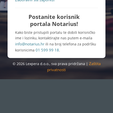
Postanite korisnik
portala Notarius!
Kako biste pristupili portalu te dobili korisničko
ime i lozinku, kontaktirajte nas putem e-maila
info@notarius.hr
ili na broj telefona za podršku
01 599 99 18
korisnicima
.
Zaštita
© 2026 Lexpera d.o.o., sva prava pridržana |
privatnosti