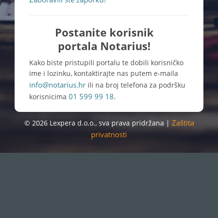
Postanite korisnik
portala Notarius!
Kako biste pristupili portalu te dobili korisničko
ime i lozinku, kontaktirajte nas putem e-maila
info@notarius.hr
ili na broj telefona za podršku
01 599 99 18
korisnicima
.
Zaštita
© 2026 Lexpera d.o.o., sva prava pridržana |
privatnosti