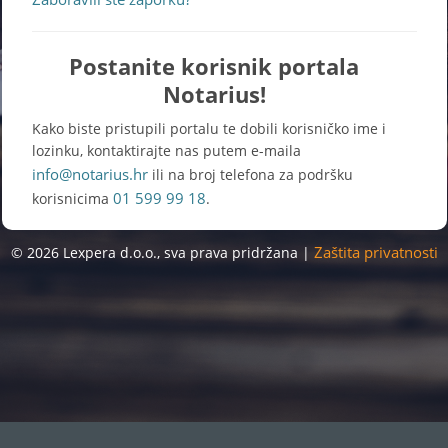
Postanite korisnik portala
Notarius!
Kako biste pristupili portalu te dobili korisničko ime i
lozinku, kontaktirajte nas putem e-maila
info@notarius.hr
ili na broj telefona za podršku
01 599 99 18
korisnicima
.
Zaštita privatnosti
© 2026 Lexpera d.o.o., sva prava pridržana |